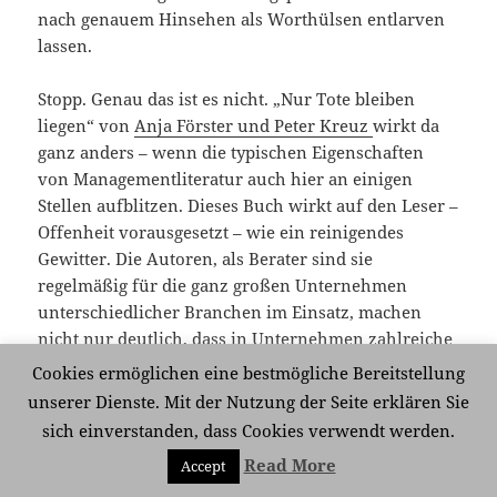
nach genauem Hinsehen als Worthülsen entlarven
lassen.
Stopp. Genau das ist es nicht. „Nur Tote bleiben
liegen“ von
Anja Förster und Peter Kreuz
wirkt da
ganz anders – wenn die typischen Eigenschaften
von Managementliteratur auch hier an einigen
Stellen aufblitzen. Dieses Buch wirkt auf den Leser –
Offenheit vorausgesetzt – wie ein reinigendes
Gewitter. Die Autoren, als Berater sind sie
regelmäßig für die ganz großen Unternehmen
unterschiedlicher Branchen im Einsatz, machen
nicht nur deutlich, dass in Unternehmen zahlreiche
Fehler gemacht werden, und damit das Potenzial
Cookies ermöglichen eine bestmögliche Bereitstellung
von Mitarbeitern und Organisation mit Füßen
unserer Dienste. Mit der Nutzung der Seite erklären Sie
getreten aber sicher nicht realisiert wird. Die
sich einverstanden, dass Cookies verwendt werden.
positive Stimmung überwiegt. Zahlreiche Beispiele
Read More
Accept
von Unternehmen, die das Außergewöhnliche