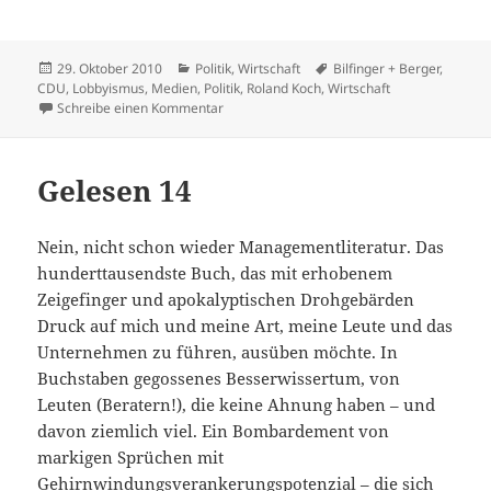
Veröffentlicht
Kategorien
Schlagwörter
29. Oktober 2010
Politik
,
Wirtschaft
Bilfinger + Berger
,
am
CDU
,
Lobbyismus
,
Medien
,
Politik
,
Roland Koch
,
Wirtschaft
zu Koch und BB
Schreibe einen Kommentar
Gelesen 14
Nein, nicht schon wieder Managementliteratur. Das
hunderttausendste Buch, das mit erhobenem
Zeigefinger und apokalyptischen Drohgebärden
Druck auf mich und meine Art, meine Leute und das
Unternehmen zu führen, ausüben möchte. In
Buchstaben gegossenes Besserwissertum, von
Leuten (Beratern!), die keine Ahnung haben – und
davon ziemlich viel. Ein Bombardement von
markigen Sprüchen mit
Gehirnwindungsverankerungspotenzial – die sich