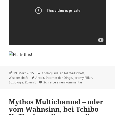
Veröffentlicht
Kategorien
19. März 2015
Analog und Digital
,
Wirtschaft
,
am
Schlagwörter
Wissenschaft
Arbeit
,
Internet der Dinge
,
Jeremy Rifkin
,
zu Jeremy Rifkin über 
Soziologie
,
Zukunft
Schreibe einen Kommentar
Mythos Multichannel – oder
vom Wahnsinn, bei Tchibo