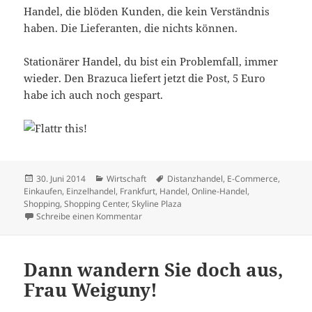
Handel, die blöden Kunden, die kein Verständnis
haben. Die Lieferanten, die nichts können.
Stationärer Handel, du bist ein Problemfall, immer
wieder. Den Brazuca liefert jetzt die Post, 5 Euro
habe ich auch noch gespart.
Veröffentlicht
Kategorien
Schlagwörter
30. Juni 2014
Wirtschaft
Distanzhandel
,
E-Commerce
,
am
Einkaufen
,
Einzelhandel
,
Frankfurt
,
Handel
,
Online-Handel
,
Shopping
,
Shopping Center
,
Skyline Plaza
zu Stationärer Handel – ein Problemfall, i
Schreibe einen Kommentar
Dann wandern Sie doch aus,
Frau Weiguny!