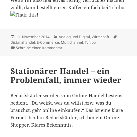
Wenn Ihr also mal etwas richtig Verrücktes machen
wollt, dann bestellt euren Kaffee einfach bei Tchibo.
Veröffentlicht
Kategorien
Schlagwör
11. November 2014
Analog und Digital
,
Wirtschaft
am
Distanzhandel
,
E-Commerce
,
Multichannel
,
Tchibo
zu Mythos Multichannel – oder vom Wahnsinn
Schreibe einen Kommentar
Stationärer Handel – ein
Problemfall, immer wieder
Bedarfskäufer werden vom Online-Handel bestens
bedient. „Du weißt, was du willst bzw. was du
brauchst, geh‘ online einkaufen.“ Das ist eine klare
Formel. Ich bin Bedarfskäufer, ich bin ein Online-
Shopper. Klares Bekenntnis.