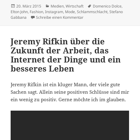
Veröffentlicht
Kategorien
Schlagwörter
20. März 2015
Medien
,
Wirtschaft
Domenico Dolce
,
am
Elton John
,
Fashion
,
Instagram
,
Mode
,
Schlammschlacht
,
Stefano
zu Elton John vs. D&G: Was blei
Gabbana
Schreibe einen Kommentar
Jeremy Rifkin über die
Zukunft der Arbeit, das
Internet der Dinge und ein
besseres Leben
Jeremy Rifkin ist ein kluger Mann, der viele gute
Sachen sagt. Allein seine positiven Schlüsse sind mir
ein wenig zu positiv. Gerne möchte ich im glauben.