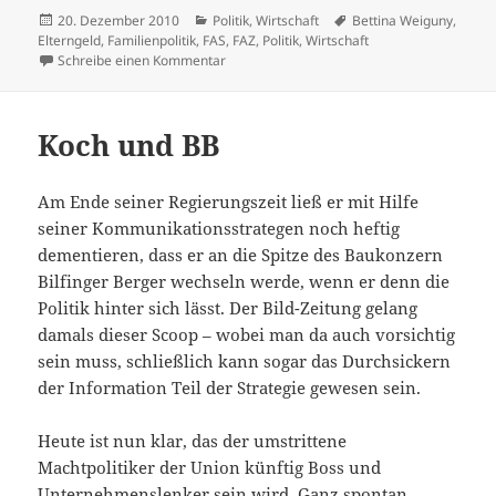
Veröffentlicht
Kategorien
Schlagwörter
20. Dezember 2010
Politik
,
Wirtschaft
Bettina Weiguny
,
am
Elterngeld
,
Familienpolitik
,
FAS
,
FAZ
,
Politik
,
Wirtschaft
zu Dann wandern Sie doch aus, Frau Weigun
Schreibe einen Kommentar
Koch und BB
Am Ende seiner Regierungszeit ließ er mit Hilfe
seiner Kommunikationsstrategen noch heftig
dementieren, dass er an die Spitze des Baukonzern
Bilfinger Berger wechseln werde, wenn er denn die
Politik hinter sich lässt. Der Bild-Zeitung gelang
damals dieser Scoop – wobei man da auch vorsichtig
sein muss, schließlich kann sogar das Durchsickern
der Information Teil der Strategie gewesen sein.
Heute ist nun klar, das der umstrittene
Machtpolitiker der Union künftig Boss und
Unternehmenslenker sein wird. Ganz spontan