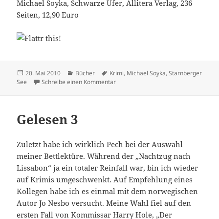
Michael Soyka, Schwarze Ufer, Allitera Verlag, 236
Seiten, 12,90 Euro
Veröffentlicht
Kategorien
Schlagwörter
20. Mai 2010
Bücher
Krimi
,
Michael Soyka
,
Starnberger
am
zu Gelesen 11
See
Schreibe einen Kommentar
Gelesen 3
Zuletzt habe ich wirklich Pech bei der Auswahl
meiner Bettlektüre. Während der „Nachtzug nach
Lissabon“ ja ein totaler Reinfall war, bin ich wieder
auf Krimis umgeschwenkt. Auf Empfehlung eines
Kollegen habe ich es einmal mit dem norwegischen
Autor Jo Nesbo versucht. Meine Wahl fiel auf den
ersten Fall von Kommissar Harry Hole, „Der