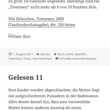
zu groß. Ist vielleicht ungerecht, allerdings sind für
„Totentanz“ nicht mehr als 6 von 10 Punkten drin.
Veit Heinichen, Totentanz, 2009
(Taschenbuchausgabe), dtv, 320 Seiten
Veröffentlicht
Kategorien
Schlagwörter
1. August 2011
Bücher
Buch
,
Krimi
,
Spielfilm
,
am
zu Gelese
Totentanz
,
Triest
,
Veit Heinichen
Schreibe einen Kommentar
Gelesen 11
Drei Kinder werden abgeschlachtet, die Mutter liegt
mit aufgeschnittenen Pulsadern in der Badewanne.
Alles deutet darauf hin, dass eine verzweifelte
Mutter keinen anderen Ausweg als einen