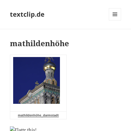
textclip.de
MENÜ
UND
WIDGETS
mathildenhöhe
mathildenhöhe_darmstadt