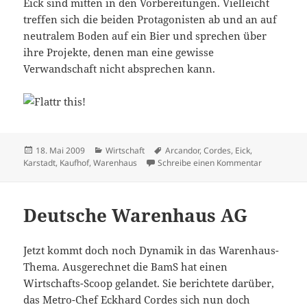
Eick sind mitten in den Vorbereitungen. Vielleicht
treffen sich die beiden Protagonisten ab und an auf
neutralem Boden auf ein Bier und sprechen über
ihre Projekte, denen man eine gewisse
Verwandschaft nicht absprechen kann.
Veröffentlicht
Kategorien
Schlagwörter
18. Mai 2009
Wirtschaft
Arcandor
,
Cordes
,
Eick
,
am
zu Cordes‘ T
Karstadt
,
Kaufhof
,
Warenhaus
Schreibe einen Kommentar
Deutsche Warenhaus AG
Jetzt kommt doch noch Dynamik in das Warenhaus-
Thema. Ausgerechnet die BamS hat einen
Wirtschafts-Scoop gelandet. Sie berichtete darüber,
das Metro-Chef Eckhard Cordes sich nun doch