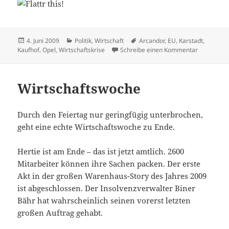
Veröffentlicht
Kategorien
Schlagwörter
4. Juni 2009
Politik
,
Wirtschaft
Arcandor
,
EU
,
Karstadt
,
am
zu Aus de
Kaufhof
,
Opel
,
Wirtschaftskrise
Schreibe einen Kommentar
Wirtschaftswoche
Durch den Feiertag nur geringfügig unterbrochen,
geht eine echte Wirtschaftswoche zu Ende.
Hertie ist am Ende – das ist jetzt amtlich. 2600
Mitarbeiter können ihre Sachen packen. Der erste
Akt in der großen Warenhaus-Story des Jahres 2009
ist abgeschlossen. Der Insolvenzverwalter Biner
Bähr hat wahrscheinlich seinen vorerst letzten
großen Auftrag gehabt.