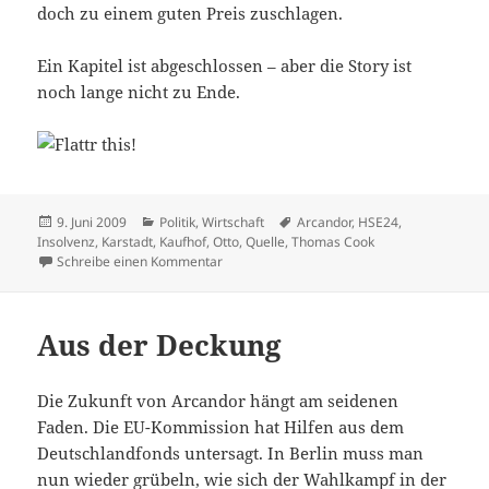
doch zu einem guten Preis zuschlagen.
Ein Kapitel ist abgeschlossen – aber die Story ist
noch lange nicht zu Ende.
Veröffentlicht
Kategorien
Schlagwörter
9. Juni 2009
Politik
,
Wirtschaft
Arcandor
,
HSE24
,
am
Insolvenz
,
Karstadt
,
Kaufhof
,
Otto
,
Quelle
,
Thomas Cook
zu Schöner shoppen in der Pleite
Schreibe einen Kommentar
Aus der Deckung
Die Zukunft von Arcandor hängt am seidenen
Faden. Die EU-Kommission hat Hilfen aus dem
Deutschlandfonds untersagt. In Berlin muss man
nun wieder grübeln, wie sich der Wahlkampf in der