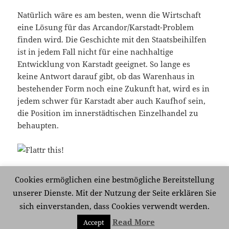
Natürlich wäre es am besten, wenn die Wirtschaft
eine Lösung für das Arcandor/Karstadt-Problem
finden wird. Die Geschichte mit den Staatsbeihilfen
ist in jedem Fall nicht für eine nachhaltige
Entwicklung von Karstadt geeignet. So lange es
keine Antwort darauf gibt, ob das Warenhaus in
bestehender Form noch eine Zukunft hat, wird es in
jedem schwer für Karstadt aber auch Kaufhof sein,
die Position im innerstädtischen Einzelhandel zu
behaupten.
Cookies ermöglichen eine bestmögliche Bereitstellung
Veröffentlicht
Kategorien
Schlagwörter
18. Mai 2009
Wirtschaft
Arcandor
,
Karstadt
,
Kaufhof
unserer Dienste. Mit der Nutzung der Seite erklären Sie
am
zu Deutsche Warenhaus AG
Schreibe einen Kommentar
sich einverstanden, dass Cookies verwendt werden.
Read More
Accept
Mit Stolz präsentiert von WordPress