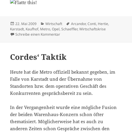
Veröffentlicht
Kategorien
Schlagwörter
22. Mai 2009
Wirtschaft
Arcandor
,
Conti
,
Hertie
,
am
Karstadt
,
Kaufhof
,
Metro
,
Opel
,
Schaeffler
,
Wirtschaftskrise
zu Wirtschaftswoche
Schreibe einen Kommentar
Cordes‘ Taktik
Heute hat die Metro offiziell bekannt gegeben, im
Falle von Karstadt und der Übernahme von
Standorten bzw. dem operativen Geschäft des
Konkurrenten gesprächsbereit zu sein.
In der Vergangenheit wurde eine mögliche Fusion
der beiden Warenhaus-Konzern schon öfter
thematisiert. Möglicherweise hat es auch zu
anderen Zeiten schon Gespräche zwischen den