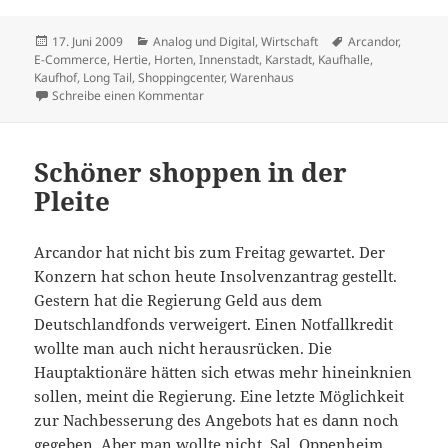
Veröffentlicht
Kategorien
Schlagwörter
17. Juni 2009
Analog und Digital
,
Wirtschaft
Arcandor
,
am
E-Commerce
,
Hertie
,
Horten
,
Innenstadt
,
Karstadt
,
Kaufhalle
,
Kaufhof
,
Long Tail
,
Shoppingcenter
,
Warenhaus
zu Warenhäuser waren Häuser!?
Schreibe einen Kommentar
Schöner shoppen in der
Pleite
Arcandor hat nicht bis zum Freitag gewartet. Der
Konzern hat schon heute Insolvenzantrag gestellt.
Gestern hat die Regierung Geld aus dem
Deutschlandfonds verweigert. Einen Notfallkredit
wollte man auch nicht herausrücken. Die
Hauptaktionäre hätten sich etwas mehr hineinknien
sollen, meint die Regierung. Eine letzte Möglichkeit
zur Nachbesserung des Angebots hat es dann noch
gegeben. Aber man wollte nicht. Sal. Oppenheim