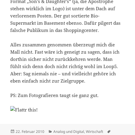
Format „Son’s & Daughter’s“ (ja, die Apostrophe
stehen wirklich im Logo) ist unter dem Dach auf
verlorenem Posten. Der gut sortierte Bio-
Supermarkt im Basement ebenso. Dafür pilgert das
falsche Publikum in das Shoppingcenter.
Alles zusammen genommen überzeugt mich die
Mall nicht. Fast wäre ich geneigt zu sagen, dass ich
dorthin sicher nicht zurückkehren werde. Man
fühlt sich denn doch nicht richtig wohl im Loop5.
Aber: Sag niemals nie – und vielleicht gehöre ich
eben einfach nicht zur Zielgruppe.
PS: Zum Fotografieren taugt sie ganz gut.
Veröffentlicht
Kategorien
Schlagwörter
22. Februar 2010
Analog und Digital
,
Wirtschaft