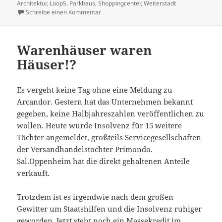
am
Architektur
,
Loop5
,
Parkhaus
,
Shoppingcenter
,
Weiterstadt
zu Sag niemals nie
Schreibe einen Kommentar
Warenhäuser waren
Häuser!?
Es vergeht keine Tag ohne eine Meldung zu
Arcandor. Gestern hat das Unternehmen bekannt
gegeben, keine Halbjahreszahlen veröffentlichen zu
wollen. Heute wurde Insolvenz für 15 weitere
Töchter angemeldet, großteils Servicegesellschaften
der Versandhandelstochter Primondo.
Sal.Oppenheim hat die direkt gehaltenen Anteile
verkauft.
Trotzdem ist es irgendwie nach dem großen
Gewitter um Staatshilfen und die Insolvenz ruhiger
geworden. Jetzt steht noch ein Massekredit im