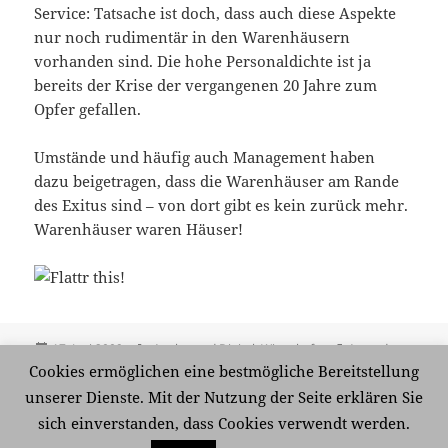
Service: Tatsache ist doch, dass auch diese Aspekte
nur noch rudimentär in den Warenhäusern
vorhanden sind. Die hohe Personaldichte ist ja
bereits der Krise der vergangenen 20 Jahre zum
Opfer gefallen.
Umstände und häufig auch Management haben
dazu beigetragen, dass die Warenhäuser am Rande
des Exitus sind – von dort gibt es kein zurück mehr.
Warenhäuser waren Häuser!
Veröffentlicht
Kategorien
Schlagwörter
17. Juni 2009
Analog und Digital
,
Wirtschaft
Arcandor
,
am
E-Commerce
,
Hertie
,
Horten
,
Innenstadt
,
Karstadt
,
Kaufhalle
,
Cookies ermöglichen eine bestmögliche Bereitstellung
Kaufhof
,
Long Tail
,
Shoppingcenter
,
Warenhaus
unserer Dienste. Mit der Nutzung der Seite erklären Sie
zu Warenhäuser waren Häuser!?
Schreibe einen Kommentar
sich einverstanden, dass Cookies verwendt werden.