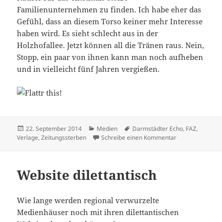
Familienunternehmen zu finden. Ich habe eher das
Gefühl, dass an diesem Torso keiner mehr Interesse
haben wird. Es sieht schlecht aus in der
Holzhofallee. Jetzt können all die Tränen raus. Nein,
Stopp, ein paar von ihnen kann man noch aufheben
und in vielleicht fünf Jahren vergießen.
Veröffentlicht
Kategorien
Schlagwörter
22. September 2014
Medien
Darmstädter Echo
,
FAZ
,
am
zu Zeitungsmarkt
Verlage
,
Zeitungssterben
Schreibe einen Kommentar
Website dilettantisch
Wie lange werden regional verwurzelte
Medienhäuser noch mit ihren dilettantischen