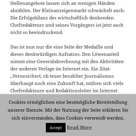
Stellenangebote lassen sich an wenigen Händen
abzählen. Der Kleinanzeigenmarkt schwächelt auch.
Die Erfolgsbilanz des wirtschaftlich denkenden
Chefredakteurs und seines Vorgängers ist jetzt auch
nicht so beeindruckend.
Das ist nun nur die eine Seite der Medaille und
dieses denkwürdigen Aufsatzes. Den Löwenanteil
nimmt eine Generalabrechnung mit den Aktivitäten
der anderen Verlage im Internet ein. Ein Zitat:
„Verunsichert, ob teuer bezahlter Journalismus
überhaupt noch eine Zukunft hat, mühen sich viele
Chefredakteure und Redaktionsleiter im Internet
mit Blogs ab und twittern – plappern wäre die
Cookies ermöglichen eine bestmögliche Bereitstellung
korrektere Bezeichnung – munter die Kanäle im
unserer Dienste. Mit der Nutzung der Seite erklären Sie
weltweiten Web voll.“ Ich finde, das ist harter
sich einverstanden, dass Cookies verwendt werden.
Tobak. Eigentlich ist das niveaulos für einen
Chefredakteur. Der ganze Text strotzt nur so vor
Read More
Accept
abqualifizierenden Äußerungen. Die Wertschätzung