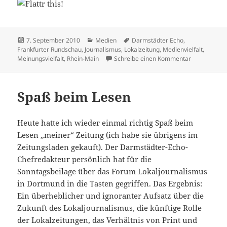
Veröffentlicht
Kategorien
Schlagwörter
7. September 2010
Medien
Darmstädter Echo
,
am
Frankfurter Rundschau
,
Journalismus
,
Lokalzeitung
,
Medienvielfalt
,
zu Gehe zur
Meinungsvielfalt
,
Rhein-Main
Schreibe einen Kommentar
Spaß beim Lesen
Heute hatte ich wieder einmal richtig Spaß beim
Lesen „meiner“ Zeitung (ich habe sie übrigens im
Zeitungsladen gekauft). Der Darmstädter-Echo-
Chefredakteur persönlich hat für die
Sonntagsbeilage über das Forum Lokaljournalismus
in Dortmund in die Tasten gegriffen. Das Ergebnis:
Ein überheblicher und ignoranter Aufsatz über die
Zukunft des Lokaljournalismus, die künftige Rolle
der Lokalzeitungen, das Verhältnis von Print und