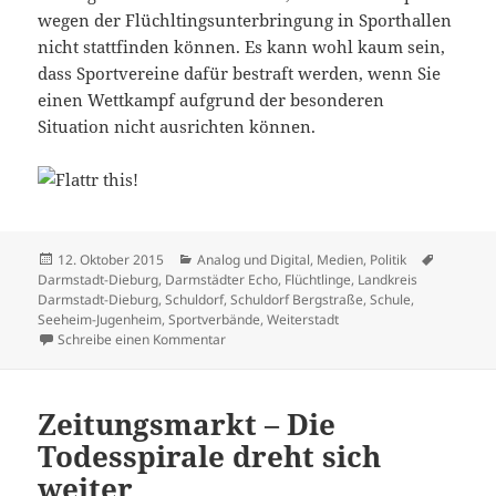
wegen der Flüchltingsunterbringung in Sporthallen
nicht stattfinden können. Es kann wohl kaum sein,
dass Sportvereine dafür bestraft werden, wenn Sie
einen Wettkampf aufgrund der besonderen
Situation nicht ausrichten können.
Veröffentlicht
Kategorien
Schlagwö
12. Oktober 2015
Analog und Digital
,
Medien
,
Politik
am
Darmstadt-Dieburg
,
Darmstädter Echo
,
Flüchtlinge
,
Landkreis
Darmstadt-Dieburg
,
Schuldorf
,
Schuldorf Bergstraße
,
Schule
,
Seeheim-Jugenheim
,
Sportverbände
,
Weiterstadt
zu Wenn die Schulturnhalle zur Aufnahmestel
Schreibe einen Kommentar
Zeitungsmarkt – Die
Todesspirale dreht sich
weiter