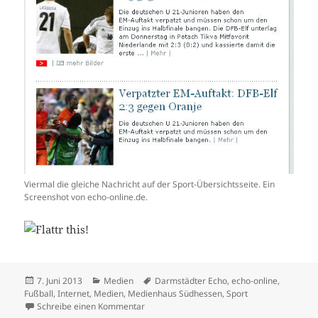
Viermal die gleiche Nachricht auf der Sport-Übersichtsseite. Ein
Screenshot von echo-online.de.
Veröffentlicht
Kategorien
Schlagwörter
7. Juni 2013
Medien
Darmstädter Echo
,
echo-online
,
am
Fußball
,
Internet
,
Medien
,
Medienhaus Südhessen
,
Sport
zu Website dilettantisch
Schreibe einen Kommentar