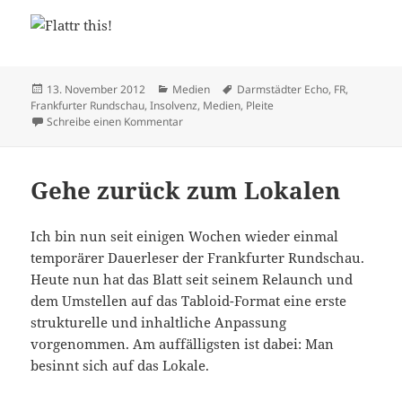
Veröffentlicht
Kategorien
Schlagwörter
13. November 2012
Medien
Darmstädter Echo
,
FR
,
am
Frankfurter Rundschau
,
Insolvenz
,
Medien
,
Pleite
zu FR – oder ein Niedergang in Raten
Schreibe einen Kommentar
Gehe zurück zum Lokalen
Ich bin nun seit einigen Wochen wieder einmal
temporärer Dauerleser der Frankfurter Rundschau.
Heute nun hat das Blatt seit seinem Relaunch und
dem Umstellen auf das Tabloid-Format eine erste
strukturelle und inhaltliche Anpassung
vorgenommen. Am auffälligsten ist dabei: Man
besinnt sich auf das Lokale.