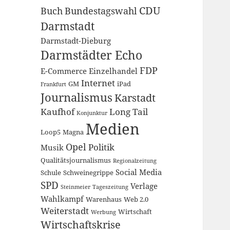
CDU
Buch
Bundestagswahl
Darmstadt
Darmstadt-Dieburg
Darmstädter Echo
FDP
E-Commerce
Einzelhandel
Internet
GM
iPad
Frankfurt
Journalismus
Karstadt
Kaufhof
Long Tail
Konjunktur
Medien
Loop5
Magna
Opel
Politik
Musik
Qualitätsjournalismus
Regionalzeitung
Social Media
Schule
Schweinegrippe
SPD
Verlage
Steinmeier
Tageszeitung
Wahlkampf
Warenhaus
Web 2.0
Weiterstadt
Wirtschaft
Werbung
Wirtschaftskrise