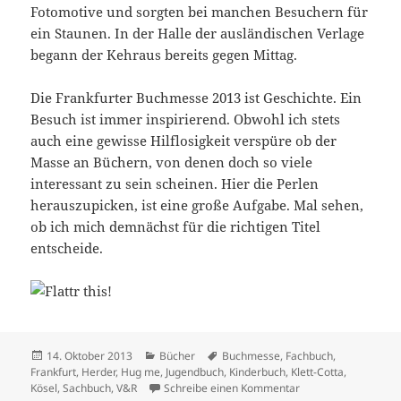
Fotomotive und sorgten bei manchen Besuchern für
ein Staunen. In der Halle der ausländischen Verlage
begann der Kehraus bereits gegen Mittag.
Die Frankfurter Buchmesse 2013 ist Geschichte. Ein
Besuch ist immer inspirierend. Obwohl ich stets
auch eine gewisse Hilflosigkeit verspüre ob der
Masse an Büchern, von denen doch so viele
interessant zu sein scheinen. Hier die Perlen
herauszupicken, ist eine große Aufgabe. Mal sehen,
ob ich mich demnächst für die richtigen Titel
entscheide.
Veröffentlicht
Kategorien
Schlagwörter
14. Oktober 2013
Bücher
Buchmesse
,
Fachbuch
,
am
Frankfurt
,
Herder
,
Hug me
,
Jugendbuch
,
Kinderbuch
,
Klett-Cotta
,
zu Ein Buchmessen
Kösel
,
Sachbuch
,
V&R
Schreibe einen Kommentar