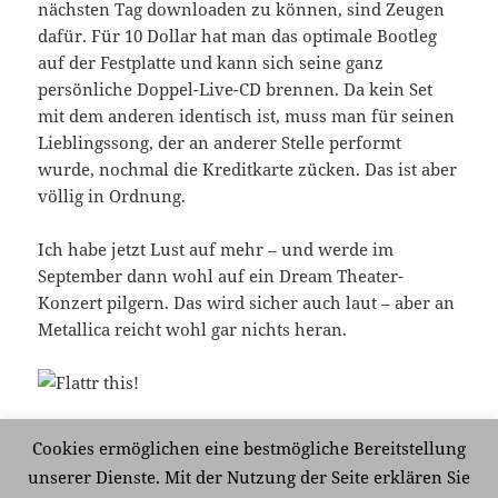
nächsten Tag downloaden zu können, sind Zeugen
dafür. Für 10 Dollar hat man das optimale Bootleg
auf der Festplatte und kann sich seine ganz
persönliche Doppel-Live-CD brennen. Da kein Set
mit dem anderen identisch ist, muss man für seinen
Lieblingssong, der an anderer Stelle performt
wurde, nochmal die Kreditkarte zücken. Das ist aber
völlig in Ordnung.
Ich habe jetzt Lust auf mehr – und werde im
September dann wohl auf ein Dream Theater-
Konzert pilgern. Das wird sicher auch laut – aber an
Metallica reicht wohl gar nichts heran.
Cookies ermöglichen eine bestmögliche Bereitstellung
Veröffentlicht
Kategorien
Schlagwörter
13. Mai 2009
Analog und Digital
Frankfurt
,
Metallica
,
unserer Dienste. Mit der Nutzung der Seite erklären Sie
am
zu Danke FAZ
Musik
Schreibe einen Kommentar