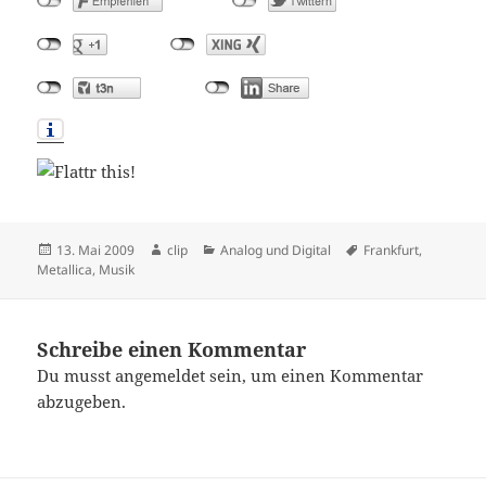
Veröffentlicht
Autor
Kategorien
Schlagwörter
13. Mai 2009
clip
Analog und Digital
Frankfurt
,
am
Metallica
,
Musik
Schreibe einen Kommentar
Du musst
angemeldet
sein, um einen Kommentar
abzugeben.