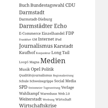
CDU
Buch
Bundestagswahl
Darmstadt
Darmstadt-Dieburg
Darmstädter Echo
FDP
E-Commerce
Einzelhandel
Internet
GM
iPad
Frankfurt
Journalismus
Karstadt
Kaufhof
Long Tail
Konjunktur
Medien
Loop5
Magna
Opel
Politik
Musik
Qualitätsjournalismus
Regionalzeitung
Social Media
Schule
Schweinegrippe
SPD
Verlage
Steinmeier
Tageszeitung
Wahlkampf
Warenhaus
Web 2.0
Weiterstadt
Wirtschaft
Werbung
Wirtschaftskrise