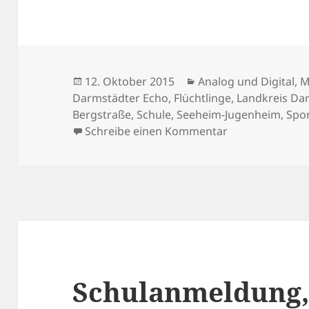
Veröffentlicht
Kategorien
12. Oktober 2015
Analog und Digital
,
M
am
Darmstädter Echo
,
Flüchtlinge
,
Landkreis Da
Bergstraße
,
Schule
,
Seeheim-Jugenheim
,
Spo
zu Wenn die Sch
Schreibe einen Kommentar
Schulanmeldung, 