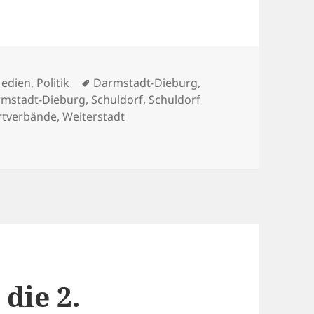
Schlagwörter
edien
,
Politik
Darmstadt-Dieburg
,
rmstadt-Dieburg
,
Schuldorf
,
Schuldorf
rtverbände
,
Weiterstadt
ulturnhalle zur Aufnahmestelle für Flüchtlinge wird
die 2.