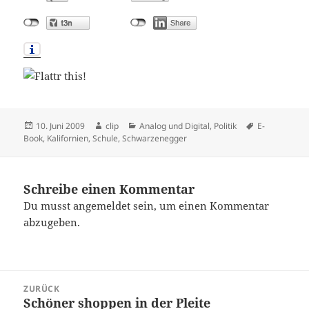
Veröffentlicht
Autor
Kategorien
Schlagwörter
10. Juni 2009
clip
Analog und Digital
,
Politik
E-
am
Book
,
Kalifornien
,
Schule
,
Schwarzenegger
Schreibe einen Kommentar
Du musst
angemeldet
sein, um einen Kommentar
abzugeben.
Beitragsnavigation
ZURÜCK
Schöner shoppen in der Pleite
Vorheriger