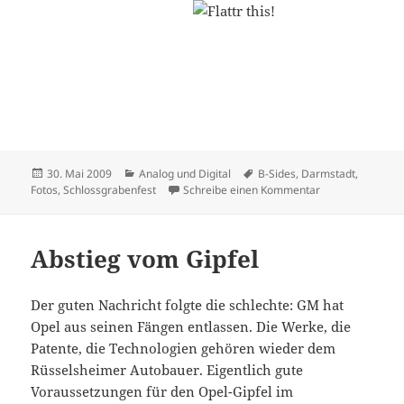
Veröffentlicht
Kategorien
Schlagwörter
30. Mai 2009
Analog und Digital
B-Sides
,
Darmstadt
,
am
zu Neue Bilderga
Fotos
,
Schlossgrabenfest
Schreibe einen Kommentar
Abstieg vom Gipfel
Der guten Nachricht folgte die schlechte: GM hat
Opel aus seinen Fängen entlassen. Die Werke, die
Patente, die Technologien gehören wieder dem
Rüsselsheimer Autobauer. Eigentlich gute
Voraussetzungen für den Opel-Gipfel im