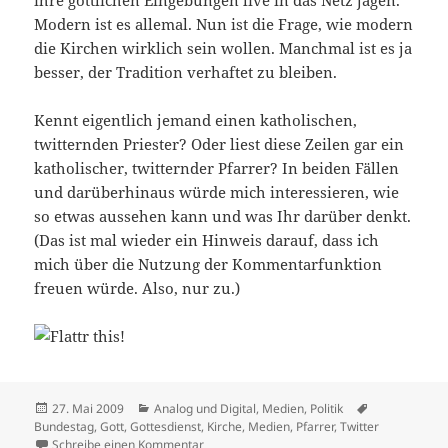
Modern ist es allemal. Nun ist die Frage, wie modern
die Kirchen wirklich sein wollen. Manchmal ist es ja
besser, der Tradition verhaftet zu bleiben.
Kennt eigentlich jemand einen katholischen,
twitternden Priester? Oder liest diese Zeilen gar ein
katholischer, twitternder Pfarrer? In beiden Fällen
und darüberhinaus würde mich interessieren, wie
so etwas aussehen kann und was Ihr darüber denkt.
(Das ist mal wieder ein Hinweis darauf, dass ich
mich über die Nutzung der Kommentarfunktion
freuen würde. Also, nur zu.)
Veröffentlicht
Kategorien
Schlagwörter
27. Mai 2009
Analog und Digital
,
Medien
,
Politik
am
Bundestag
,
Gott
,
Gottesdienst
,
Kirche
,
Medien
,
Pfarrer
,
Twitter
zu Gezwitscher im Namen des Herrn
Schreibe einen Kommentar