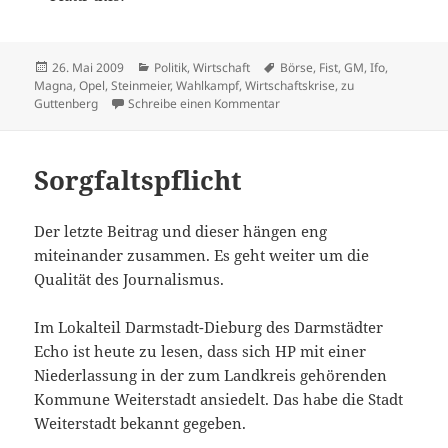
Veröffentlicht
Kategorien
Schlagwörter
26. Mai 2009
Politik
,
Wirtschaft
Börse
,
Fist
,
GM
,
Ifo
,
am
Magna
,
Opel
,
Steinmeier
,
Wahlkampf
,
Wirtschaftskrise
,
zu
zu Ab und auf
Guttenberg
Schreibe einen Kommentar
Sorgfaltspflicht
Der letzte Beitrag und dieser hängen eng
miteinander zusammen. Es geht weiter um die
Qualität des Journalismus.
Im Lokalteil Darmstadt-Dieburg des Darmstädter
Echo ist heute zu lesen, dass sich HP mit einer
Niederlassung in der zum Landkreis gehörenden
Kommune Weiterstadt ansiedelt. Das habe die Stadt
Weiterstadt bekannt gegeben.