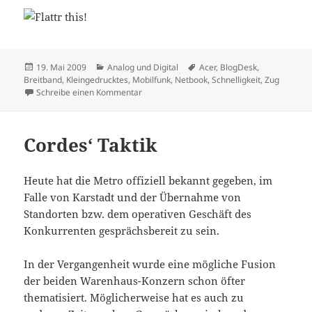
Veröffentlicht
Kategorien
Schlagwörter
19. Mai 2009
Analog und Digital
Acer
,
BlogDesk
,
am
Breitband
,
Kleingedrucktes
,
Mobilfunk
,
Netbook
,
Schnelligkeit
,
Zug
zu Netbook
Schreibe einen Kommentar
Cordes‘ Taktik
Heute hat die Metro offiziell bekannt gegeben, im
Falle von Karstadt und der Übernahme von
Standorten bzw. dem operativen Geschäft des
Konkurrenten gesprächsbereit zu sein.
In der Vergangenheit wurde eine mögliche Fusion
der beiden Warenhaus-Konzern schon öfter
thematisiert. Möglicherweise hat es auch zu