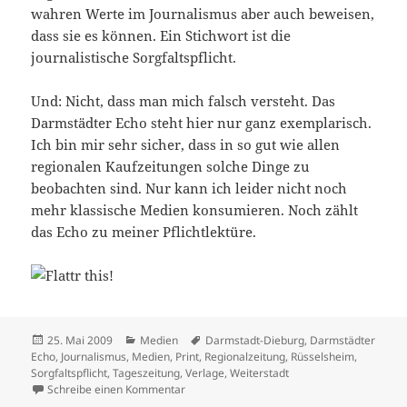
wahren Werte im Journalismus aber auch beweisen,
dass sie es können. Ein Stichwort ist die
journalistische Sorgfaltspflicht.
Und: Nicht, dass man mich falsch versteht. Das
Darmstädter Echo steht hier nur ganz exemplarisch.
Ich bin mir sehr sicher, dass in so gut wie allen
regionalen Kaufzeitungen solche Dinge zu
beobachten sind. Nur kann ich leider nicht noch
mehr klassische Medien konsumieren. Noch zählt
das Echo zu meiner Pflichtlektüre.
Veröffentlicht
Kategorien
Schlagwörter
25. Mai 2009
Medien
Darmstadt-Dieburg
,
Darmstädter
am
Echo
,
Journalismus
,
Medien
,
Print
,
Regionalzeitung
,
Rüsselsheim
,
Sorgfaltspflicht
,
Tageszeitung
,
Verlage
,
Weiterstadt
zu Sorgfaltspflicht
Schreibe einen Kommentar