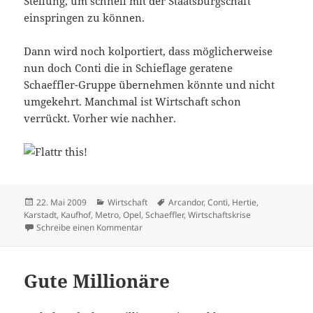
Stellung, um schnell mit der Staatsbürgschaft
einspringen zu können.
Dann wird noch kolportiert, dass möglicherweise
nun doch Conti die in Schieflage geratene
Schaeffler-Gruppe übernehmen könnte und nicht
umgekehrt. Manchmal ist Wirtschaft schon
verrückt. Vorher wie nachher.
Veröffentlicht
Kategorien
Schlagwörter
22. Mai 2009
Wirtschaft
Arcandor
,
Conti
,
Hertie
,
am
Karstadt
,
Kaufhof
,
Metro
,
Opel
,
Schaeffler
,
Wirtschaftskrise
zu Wirtschaftswoche
Schreibe einen Kommentar
Gute Millionäre