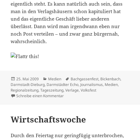
eigentlich steht. Es kann natürlich auch sein, dass
man in den Verlagshäusern schon kapituliert hat
und das eigentliche Geschäft lieber anderen
überlässt. Dann wird man irgendwann eben nur
noch Post verteilen – und zwar ganz bürgernah,
wahrscheinlich.
Veröffentlicht
Kategorien
Schlagwörter
25. Mai 2009
Medien
Bachgassenfest
,
Bickenbach
,
am
Darmstadt-Dieburg
,
Darmstädter Echo
,
Journalismus
,
Medien
,
Regionalzeitung
,
Tageszeitung
,
Verlage
,
Volksfest
zu Bürgernah
Schreibe einen Kommentar
Wirtschaftswoche
Durch den Feiertag nur geringfügig unterbrochen,