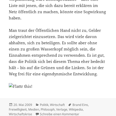
Liste mit jenen, die sich dazu bereit erklären im
Netz öffentlich zu machen, könnte eine Sogwirkung
haben.
Man traut der Öffentlichen Hand nicht zu, Gelder
zielgerichtet einzusetzen. Das wird viele davon
abhalten, sich zu beteiligen. Es sollte aber ohne
einen zu großen Wasserkopf möglich sein, die
Einnahmen entsprechend zu verwenden. Es ist gut,
dass die Politik sich bei diesem Thema eher bedeckt
hält – bis auf die Grünen und die Linken. So ist der
Weg frei für eine eigendynmische Entwicklung.
Veröffentlicht
Kategorien
Schlagwörter
20. Mai 2009
Politik
,
Wirtschaft
Brand Eins
,
am
Freiwilligkeit
,
Medien
,
Philosoph
,
Verlage
,
Wikipedia
,
zu Gute Millionäre
Wirtschaftskrise
Schreibe einen Kommentar