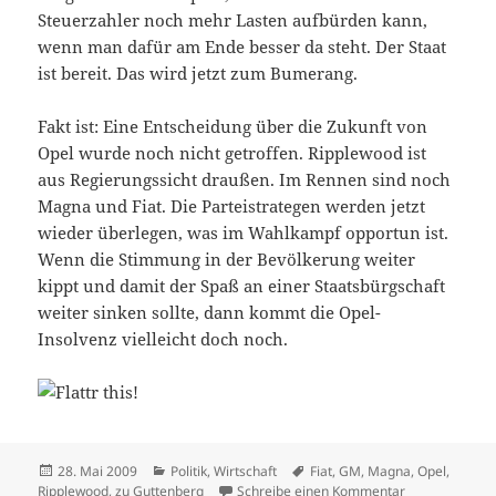
Steuerzahler noch mehr Lasten aufbürden kann,
wenn man dafür am Ende besser da steht. Der Staat
ist bereit. Das wird jetzt zum Bumerang.
Fakt ist: Eine Entscheidung über die Zukunft von
Opel wurde noch nicht getroffen. Ripplewood ist
aus Regierungssicht draußen. Im Rennen sind noch
Magna und Fiat. Die Parteistrategen werden jetzt
wieder überlegen, was im Wahlkampf opportun ist.
Wenn die Stimmung in der Bevölkerung weiter
kippt und damit der Spaß an einer Staatsbürgschaft
weiter sinken sollte, dann kommt die Opel-
Insolvenz vielleicht doch noch.
Veröffentlicht
Kategorien
Schlagwörter
28. Mai 2009
Politik
,
Wirtschaft
Fiat
,
GM
,
Magna
,
Opel
,
am
zu Abstieg vom
Ripplewood
,
zu Guttenberg
Schreibe einen Kommentar