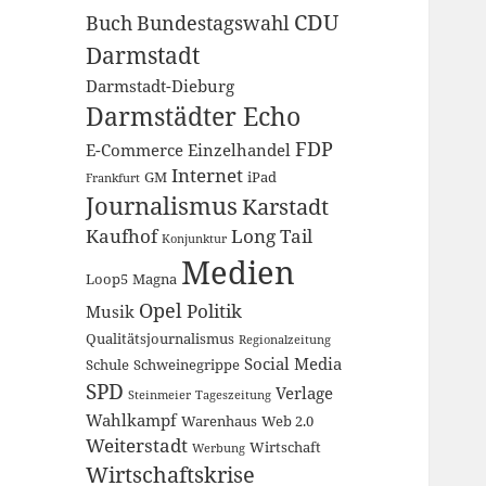
CDU
Buch
Bundestagswahl
Darmstadt
Darmstadt-Dieburg
Darmstädter Echo
FDP
E-Commerce
Einzelhandel
Internet
GM
iPad
Frankfurt
Journalismus
Karstadt
Kaufhof
Long Tail
Konjunktur
Medien
Loop5
Magna
Opel
Politik
Musik
Qualitätsjournalismus
Regionalzeitung
Social Media
Schule
Schweinegrippe
SPD
Verlage
Steinmeier
Tageszeitung
Wahlkampf
Warenhaus
Web 2.0
Weiterstadt
Wirtschaft
Werbung
Wirtschaftskrise