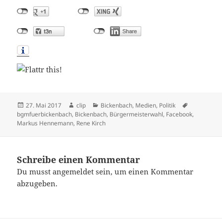
Veröffentlicht
Autor
Kategorien
Schlagwört
27. Mai 2017
clip
Bickenbach
,
Medien
,
Politik
am
bgmfuerbickenbach
,
Bickenbach
,
Bürgermeisterwahl
,
Facebook
,
Markus Hennemann
,
Rene Kirch
Schreibe einen Kommentar
Du musst
angemeldet
sein, um einen Kommentar
abzugeben.