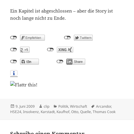
Ein Kapitel ist abgeschlossen – aber die Story ist
noch lange nicht zu Ende.
Veröffentlicht
Autor
Kategorien
Schlagwörter
9. Juni 2009
clip
Politik
,
Wirtschaft
Arcandor
,
am
HSE24
,
Insolvenz
,
Karstadt
,
Kaufhof
,
Otto
,
Quelle
,
Thomas Cook
Schreibe einen Kommentar