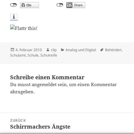
Veröffentlicht
Autor
Kategorien
Schlagwörter
4. Februar 2010
clip
Analog und Digital
Behörden
,
am
Schulamt
,
Schule
,
Schulreife
Schreibe einen Kommentar
Du musst
angemeldet
sein, um einen Kommentar
abzugeben.
Beitragsnavigation
ZURÜCK
Schirrmachers Ängste
Vorheriger
Beitrag: