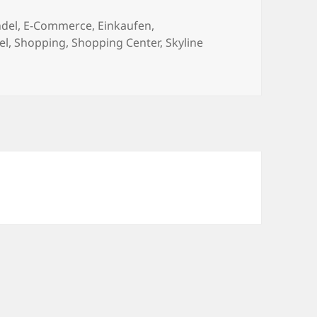
ter
ndel
,
E-Commerce
,
Einkaufen
,
el
,
Shopping
,
Shopping Center
,
Skyline
onärer Handel – ein Problemfall, immer wieder