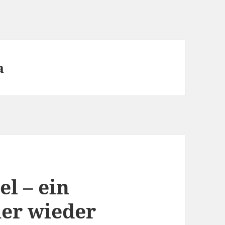
a
l – ein
er wieder