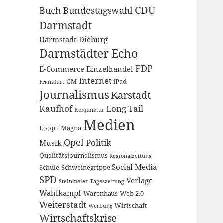
CDU
Buch
Bundestagswahl
Darmstadt
Darmstadt-Dieburg
Darmstädter Echo
FDP
E-Commerce
Einzelhandel
Internet
GM
iPad
Frankfurt
Journalismus
Karstadt
Kaufhof
Long Tail
Konjunktur
Medien
Loop5
Magna
Opel
Politik
Musik
Qualitätsjournalismus
Regionalzeitung
Social Media
Schule
Schweinegrippe
SPD
Verlage
Steinmeier
Tageszeitung
Wahlkampf
Warenhaus
Web 2.0
Weiterstadt
Wirtschaft
Werbung
Wirtschaftskrise