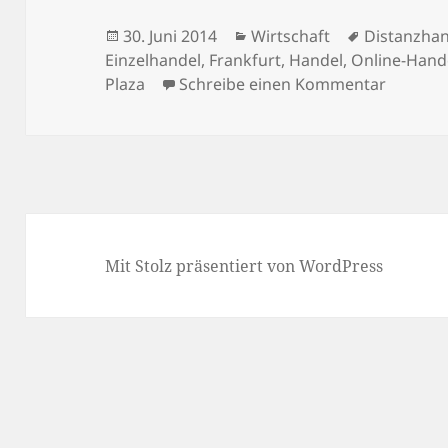
Veröffentlicht
Kategorien
Schlagwör
30. Juni 2014
Wirtschaft
Distanzha
am
Einzelhandel
,
Frankfurt
,
Handel
,
Online-Hand
zu Stati
Plaza
Schreibe einen Kommentar
Mit Stolz präsentiert von WordPress