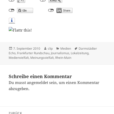
Veröffentlicht
Autor
Kategorien
Schlagwörter
7. September 2010
clip
Medien
Darmstädter
am
Echo
,
Frankfurter Rundschau
,
Journalismus
,
Lokalzeitung
,
Medienvielfalt
,
Meinungsvielfalt
,
Rhein-Main
Schreibe einen Kommentar
Du musst
angemeldet
sein, um einen Kommentar
abzugeben.
Beitragsnavigation
ZURÜCK