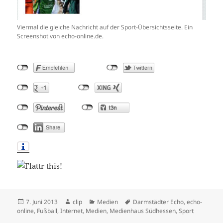
Viermal die gleiche Nachricht auf der Sport-Übersichtsseite. Ein
Screenshot von echo-online.de.
Veröffentlicht
Autor
Kategorien
Schlagwörter
7. Juni 2013
clip
Medien
Darmstädter Echo
,
echo-
am
online
,
Fußball
,
Internet
,
Medien
,
Medienhaus Südhessen
,
Sport