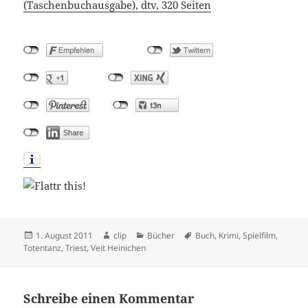
(Taschenbuchausgabe), dtv, 320 Seiten
Veröffentlicht
Autor
Kategorien
Schlagwörter
1. August 2011
clip
Bücher
Buch
,
Krimi
,
Spielfilm
,
am
Totentanz
,
Triest
,
Veit Heinichen
Schreibe einen Kommentar