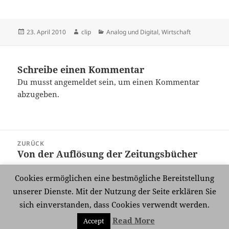
Veröffentlicht
Autor
Kategorien
23. April 2010
clip
Analog und Digital
,
Wirtschaft
am
Schreibe einen Kommentar
Du musst
angemeldet
sein, um einen Kommentar
abzugeben.
Beitragsnavigation
ZURÜCK
Von der Auflösung der Zeitungsbücher
Vorheriger
Beitrag:
Cookies ermöglichen eine bestmögliche Bereitstellung
WEITER
unserer Dienste. Mit der Nutzung der Seite erklären Sie
Gelesen 9
Nächster
sich einverstanden, dass Cookies verwendt werden.
Beitrag:
Read More
Accept
Mit Stolz präsentiert von WordPress