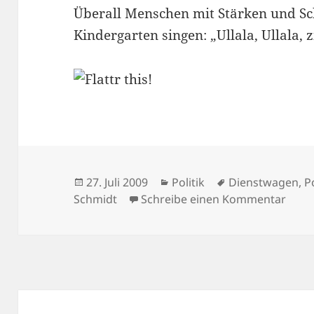
Überall Menschen mit Stärken und S
Kindergarten singen: „Ullala, Ullala, zi
Veröffentlicht
Kategorien
Schlagwörter
27. Juli 2009
Politik
Dienstwagen
,
P
am
zu Ull
Schmidt
Schreibe einen Kommentar