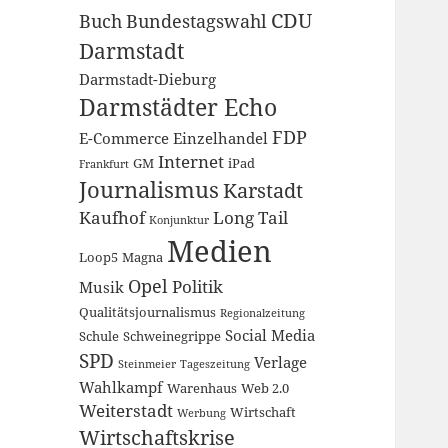
CDU
Buch
Bundestagswahl
Darmstadt
Darmstadt-Dieburg
Darmstädter Echo
FDP
E-Commerce
Einzelhandel
Internet
GM
iPad
Frankfurt
Journalismus
Karstadt
Kaufhof
Long Tail
Konjunktur
Medien
Loop5
Magna
Opel
Politik
Musik
Qualitätsjournalismus
Regionalzeitung
Social Media
Schule
Schweinegrippe
SPD
Verlage
Steinmeier
Tageszeitung
Wahlkampf
Warenhaus
Web 2.0
Weiterstadt
Wirtschaft
Werbung
Wirtschaftskrise