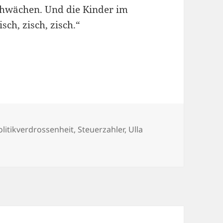
chwächen. Und die Kinder im
sch, zisch, zisch.“
olitikverdrossenheit
,
Steuerzahler
,
Ulla
ala, Ullala, zisch, zisch, zisch