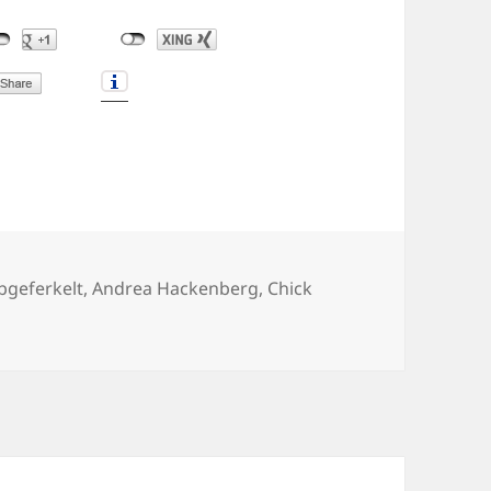
chlagwörter
bgeferkelt
,
Andrea Hackenberg
,
Chick