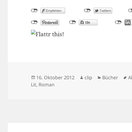
Veröffentlicht
Autor
Kategorien
S
16. Oktober 2012
clip
Bücher
A
am
Lit
,
Roman