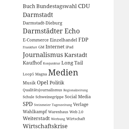
CDU
Buch
Bundestagswahl
Darmstadt
Darmstadt-Dieburg
Darmstädter Echo
FDP
E-Commerce
Einzelhandel
Internet
GM
iPad
Frankfurt
Journalismus
Karstadt
Kaufhof
Long Tail
Konjunktur
Medien
Loop5
Magna
Opel
Politik
Musik
Qualitätsjournalismus
Regionalzeitung
Social Media
Schule
Schweinegrippe
SPD
Verlage
Steinmeier
Tageszeitung
Wahlkampf
Warenhaus
Web 2.0
Weiterstadt
Wirtschaft
Werbung
Wirtschaftskrise