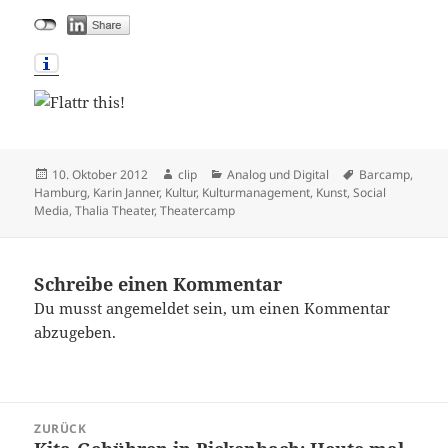
Veröffentlicht
Autor
Kategorien
Schlagwörter
10. Oktober 2012
clip
Analog und Digital
Barcamp
,
am
Hamburg
,
Karin Janner
,
Kultur
,
Kulturmanagement
,
Kunst
,
Social
Media
,
Thalia Theater
,
Theatercamp
Schreibe einen Kommentar
Du musst
angemeldet
sein, um einen Kommentar
abzugeben.
Beitragsnavigation
ZURÜCK