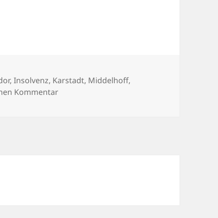
gwörter
dor
,
Insolvenz
,
Karstadt
,
Middelhoff
,
zu Quelle am Ende
inen Kommentar