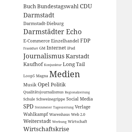
CDU
Buch
Bundestagswahl
Darmstadt
Darmstadt-Dieburg
Darmstädter Echo
FDP
E-Commerce
Einzelhandel
Internet
GM
iPad
Frankfurt
Journalismus
Karstadt
Kaufhof
Long Tail
Konjunktur
Medien
Loop5
Magna
Opel
Politik
Musik
Qualitätsjournalismus
Regionalzeitung
Social Media
Schule
Schweinegrippe
SPD
Verlage
Steinmeier
Tageszeitung
Wahlkampf
Warenhaus
Web 2.0
Weiterstadt
Wirtschaft
Werbung
Wirtschaftskrise