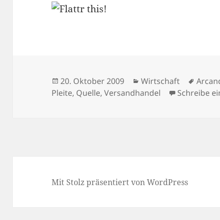
Veröffentlicht
Kategorien
Schla
20. Oktober 2009
Wirtschaft
Arcan
am
Pleite
,
Quelle
,
Versandhandel
Schreibe e
Mit Stolz präsentiert von WordPress