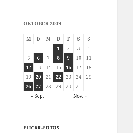
OKTOBER 2009
M
D
M
D
F
S
S
1
2
3
4
5
6
7
8
9
10
11
12
13
14
15
16
17
18
19
20
21
22
23
24
25
26
27
28
29
30
31
« Sep.
Nov. »
FLICKR-FOTOS