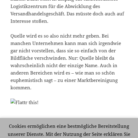
Logistikzentrum für die Abwicklung des
Versandhandelsgeschäft. Das müsste doch auch auf
Interesse stoßen.
Quelle wird es so also nicht mehr geben. Bei
manchen Unternehmen kann man sich irgendwie
gar nicht vorstellen, dass sie so einfach von der
Bildfläche verschwinden. Nur: Quelle bleibt da
wahrscheinlich nicht der einzige Name. Auch in
anderen Bereichen wird es – wie man so schön
euphemistisch sagt – zu einer Marktbereinigung
kommen.
Veröffentlicht
Kategorien
Schlagwörter
20. Oktober 2009
Wirtschaft
Arcandor
,
Insolvenz
,
Cookies ermöglichen eine bestmögliche Bereitstellung
am
Karstadt
,
Middelhoff
,
Pleite
,
Quelle
,
Versandhandel
unserer Dienste. Mit der Nutzung der Seite erklären Sie
zu Quelle am Ende
Schreibe einen Kommentar