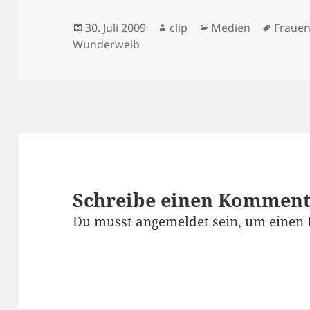
Veröffentlicht
Autor
Kategorien
Schlag
30. Juli 2009
clip
Medien
Frauen
am
Wunderweib
Schreibe einen Kommen
Du musst
angemeldet
sein, um einen