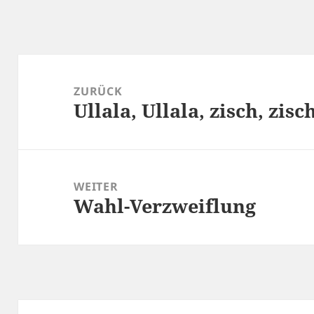
Beitragsnavigation
ZURÜCK
Ullala, Ullala, zisch, zisc
Vorheriger
Beitrag:
WEITER
Wahl-Verzweiflung
Nächster
Beitrag: