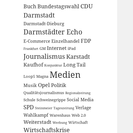
CDU
Buch
Bundestagswahl
Darmstadt
Darmstadt-Dieburg
Darmstädter Echo
FDP
E-Commerce
Einzelhandel
Internet
GM
iPad
Frankfurt
Journalismus
Karstadt
Kaufhof
Long Tail
Konjunktur
Medien
Loop5
Magna
Opel
Politik
Musik
Qualitätsjournalismus
Regionalzeitung
Social Media
Schule
Schweinegrippe
SPD
Verlage
Steinmeier
Tageszeitung
Wahlkampf
Warenhaus
Web 2.0
Weiterstadt
Wirtschaft
Werbung
Wirtschaftskrise