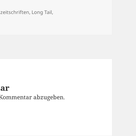
wörter
zeitschriften
,
Long Tail
,
tar
 Kommentar abzugeben.