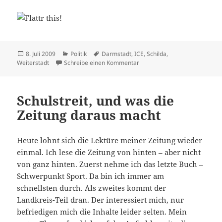
Veröffentlicht
Kategorien
Schlagwörter
8. Juli 2009
Politik
Darmstadt
,
ICE
,
Schilda
,
am
zu Bahn-Schilda
Weiterstadt
Schreibe einen Kommentar
Schulstreit, und was die
Zeitung daraus macht
Heute lohnt sich die Lektüre meiner Zeitung wieder
einmal. Ich lese die Zeitung von hinten – aber nicht
von ganz hinten. Zuerst nehme ich das letzte Buch –
Schwerpunkt Sport. Da bin ich immer am
schnellsten durch. Als zweites kommt der
Landkreis-Teil dran. Der interessiert mich, nur
befriedigen mich die Inhalte leider selten. Mein