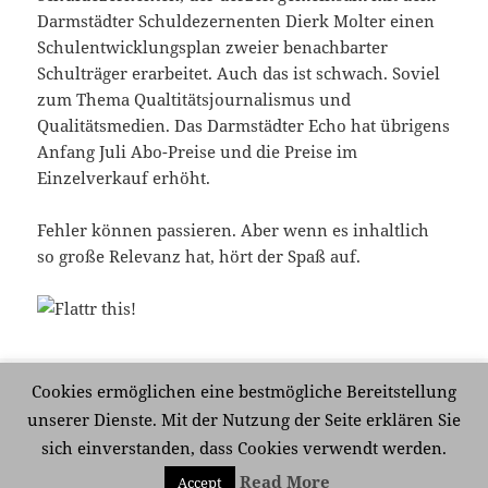
Darmstädter Schuldezernenten Dierk Molter einen
Schulentwicklungsplan zweier benachbarter
Schulträger erarbeitet. Auch das ist schwach. Soviel
zum Thema Qualtitätsjournalismus und
Qualitätsmedien. Das Darmstädter Echo hat übrigens
Anfang Juli Abo-Preise und die Preise im
Einzelverkauf erhöht.
Fehler können passieren. Aber wenn es inhaltlich
so große Relevanz hat, hört der Spaß auf.
Veröffentlicht
Kategorien
Schlagwörter
8. Juli 2009
Medien
,
Politik
Darmstadt
,
Darmstadt-
Cookies ermöglichen eine bestmögliche Bereitstellung
am
Dieburg
,
Darmstädter Echo
,
Journalismus
,
Schule
unserer Dienste. Mit der Nutzung der Seite erklären Sie
zu Schulstreit, und was die Zeitung daraus 
Schreibe einen Kommentar
sich einverstanden, dass Cookies verwendt werden.
Read More
Accept
Mit Stolz präsentiert von WordPress