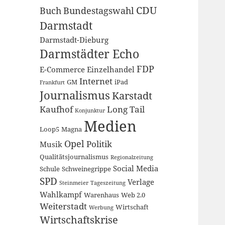
CDU
Buch
Bundestagswahl
Darmstadt
Darmstadt-Dieburg
Darmstädter Echo
FDP
E-Commerce
Einzelhandel
Internet
GM
iPad
Frankfurt
Journalismus
Karstadt
Kaufhof
Long Tail
Konjunktur
Medien
Loop5
Magna
Opel
Politik
Musik
Qualitätsjournalismus
Regionalzeitung
Social Media
Schule
Schweinegrippe
SPD
Verlage
Steinmeier
Tageszeitung
Wahlkampf
Warenhaus
Web 2.0
Weiterstadt
Wirtschaft
Werbung
Wirtschaftskrise