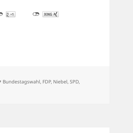
Schlagwörter
Bundestagswahl
,
FDP
,
Niebel
,
SPD
,