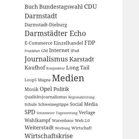
CDU
Buch
Bundestagswahl
Darmstadt
Darmstadt-Dieburg
Darmstädter Echo
FDP
E-Commerce
Einzelhandel
Internet
GM
iPad
Frankfurt
Journalismus
Karstadt
Kaufhof
Long Tail
Konjunktur
Medien
Loop5
Magna
Opel
Politik
Musik
Qualitätsjournalismus
Regionalzeitung
Social Media
Schule
Schweinegrippe
SPD
Verlage
Steinmeier
Tageszeitung
Wahlkampf
Warenhaus
Web 2.0
Weiterstadt
Wirtschaft
Werbung
Wirtschaftskrise