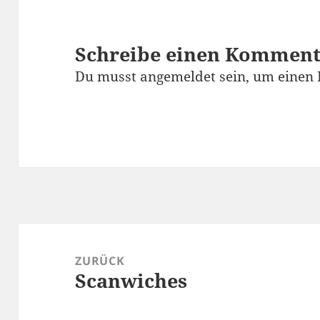
Schreibe einen Kommen
Du musst
angemeldet
sein, um einen
Beitragsnavigation
ZURÜCK
Scanwiches
Vorheriger
Beitrag: