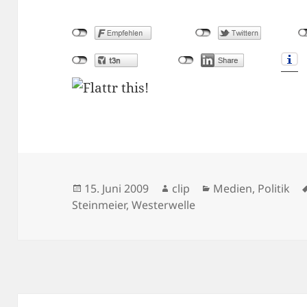
Veröffentlicht
Autor
Kategorien
15. Juni 2009
clip
Medien
,
Politik
am
Steinmeier
,
Westerwelle