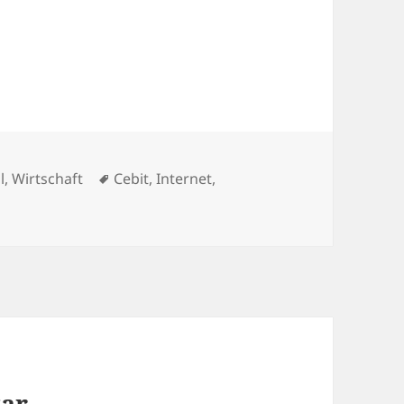
Schlagwörter
l
,
Wirtschaft
Cebit
,
Internet
,
tar