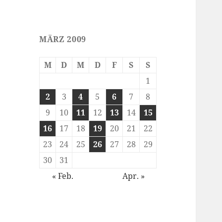
MÄRZ 2009
M
D
M
D
F
S
S
1
2
3
4
5
6
7
8
9
10
11
12
13
14
15
16
17
18
19
20
21
22
23
24
25
26
27
28
29
30
31
« Feb.
Apr. »