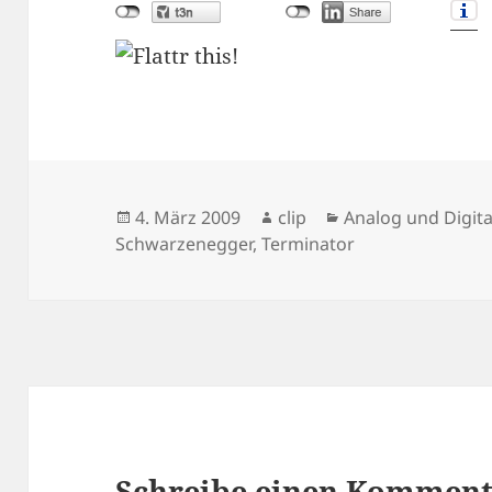
Veröffentlicht
Autor
Kategorien
4. März 2009
clip
Analog und Digita
am
Schwarzenegger
,
Terminator
Schreibe einen Kommen