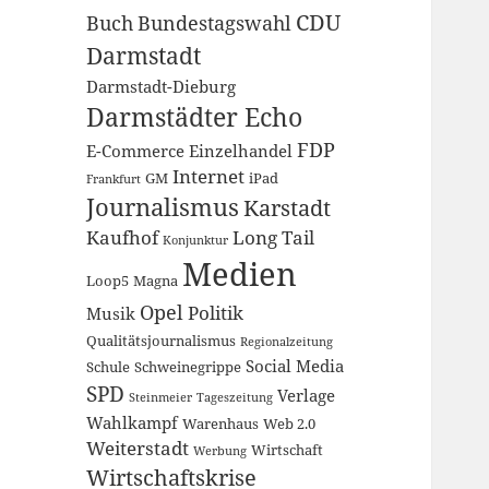
CDU
Buch
Bundestagswahl
Darmstadt
Darmstadt-Dieburg
Darmstädter Echo
FDP
E-Commerce
Einzelhandel
Internet
GM
iPad
Frankfurt
Journalismus
Karstadt
Kaufhof
Long Tail
Konjunktur
Medien
Loop5
Magna
Opel
Politik
Musik
Qualitätsjournalismus
Regionalzeitung
Social Media
Schule
Schweinegrippe
SPD
Verlage
Steinmeier
Tageszeitung
Wahlkampf
Warenhaus
Web 2.0
Weiterstadt
Wirtschaft
Werbung
Wirtschaftskrise