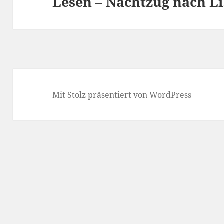
Lesen – Nachtzug nach L
Nächster
Beitrag:
Mit Stolz präsentiert von WordPress