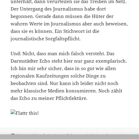
unterhält, dann verurteilen sie das Treiben im Netz.
Der Untergang des Journalismus habe dort
begonnen. Gerade dann müssen die Hüter der
wahren Werte im Journalismus aber auch beweisen,
dass sie es können. Ein Stichwort ist die
journalistische Sorgfaltspflicht.
Und: Nicht, dass man mich falsch versteht. Das
Darmstädter Echo steht hier nur ganz exemplarisch.
Ich bin mir sehr sicher, dass in so gut wie allen
regionalen Kaufzeitungen solche Dinge zu
beobachten sind. Nur kann ich leider nicht noch
mehr klassische Medien konsumieren. Noch zählt
das Echo zu meiner Pflichtlektüre.
Veröffentlicht
Kategorien
Schlagwörter
25. Mai 2009
Medien
Darmstadt-Dieburg
,
Darmstädter