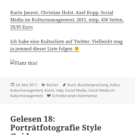
Karin Janner, Christian Holst, Axel Kopp, Social
Media im Kulturmanagement, 2011, mitp, 456 Seiten,
29,95 Euro
Ich habe eine Kulturliste auf Twitter. Vielleicht mag
ja jemand dieser Liste folgen
Veröffentlicht
Kategorien
Schlagwörter
24. Mai 2011
Bücher
Buch
,
Buchbesprechung
,
Kultur
,
am
Kulturmanagement
,
Kunst
,
mitp
,
Social Media
,
Social Media im
zu Gelesen 21: Socia
Kulturmanagement
Schreibe einen Kommentar
Gelesen 18:
Porträtfotografie Style