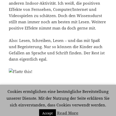
anderen Indoor-Aktivität. Ich weiß, die positiven
Effekte von Fernsehen, Computer/Internet und
Videospielen zu schätzen. Doch den Wissensdurst
stillt man immer noch am besten mit Lesen. Weitere
positive Effekte nimmt man da doch gerne mit.
Also: Lesen, Schreiben, Lesen – und das mit Spaß
und Begeisterung. Nur so können die Kinder auch
Gefallen an Sprache und Schrift finden. Der Rest ist
dann eigentlich egal.
Veröffentlicht
Kategorien
Schlagwörter
8. Oktober 2010
Analog und Digital
,
Bücher
Cookies ermöglichen eine bestmögliche Bereitstellung
am
Buchmesse
,
Eltern
,
Grundschule
,
Lehrer
,
Lesen
,
Schreiben. Schule
,
unserer Dienste. Mit der Nutzung der Seite erklären Sie
zu Lesen, Schreiben, Lesen
Vorbilder
Schreibe einen Kommentar
sich einverstanden, dass Cookies verwendt werden.
Read More
Accept
Mit Stolz präsentiert von WordPress