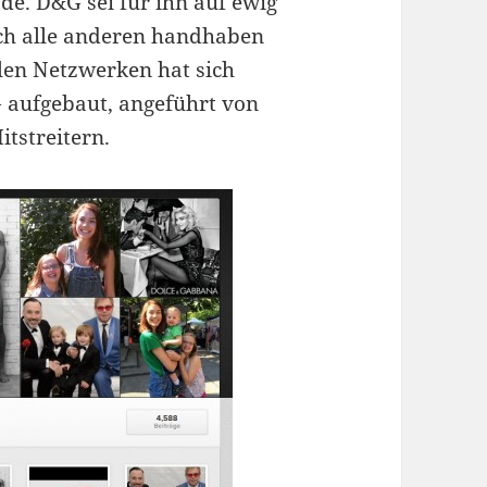
de. D&G sei für ihn auf ewig
auch alle anderen handhaben
alen Netzwerken hat sich
aufgebaut, angeführt von
tstreitern.