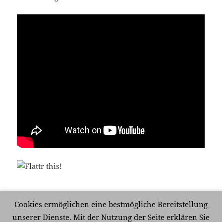
Veröffentlicht
Kategorien
Schlagwörter
20. November 2014
Analog und Digital
,
Musik
Alter
,
Cookies ermöglichen eine bestmögliche Bereitstellung
am
Black Sabbath
,
Geburtstag
,
Leben
,
Lebenszeit
,
Musikvideo
unserer Dienste. Mit der Nutzung der Seite erklären Sie
zu 44 – Das Ende vom Anfang oder der Anf
Schreibe einen Kommentar