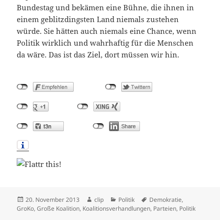
Bundestag und bekämen eine Bühne, die ihnen in
einem geblitzdingsten Land niemals zustehen
würde. Sie hätten auch niemals eine Chance, wenn
Politik wirklich und wahrhaftig für die Menschen
da wäre. Das ist das Ziel, dort müssen wir hin.
Veröffentlicht
Autor
Kategorien
Schlagwörter
20. November 2013
clip
Politik
Demokratie
,
am
GroKo
,
Große Koalition
,
Koalitionsverhandlungen
,
Parteien
,
Politik