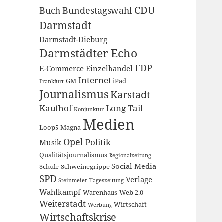
CDU
Buch
Bundestagswahl
Darmstadt
Darmstadt-Dieburg
Darmstädter Echo
FDP
E-Commerce
Einzelhandel
Internet
GM
iPad
Frankfurt
Journalismus
Karstadt
Kaufhof
Long Tail
Konjunktur
Medien
Loop5
Magna
Opel
Politik
Musik
Qualitätsjournalismus
Regionalzeitung
Social Media
Schule
Schweinegrippe
SPD
Verlage
Steinmeier
Tageszeitung
Wahlkampf
Warenhaus
Web 2.0
Weiterstadt
Wirtschaft
Werbung
Wirtschaftskrise