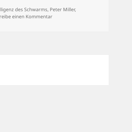
elligenz des Schwarms
,
Peter Miller
,
zu Gelesen 19: Die Intelligenz des
reibe einen Kommentar