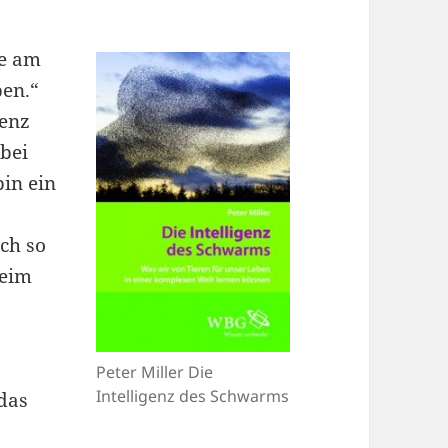
pe am
ben.“
genz
bei
bin ein
ich so
beim
Peter Miller Die
Intelligenz des Schwarms
das