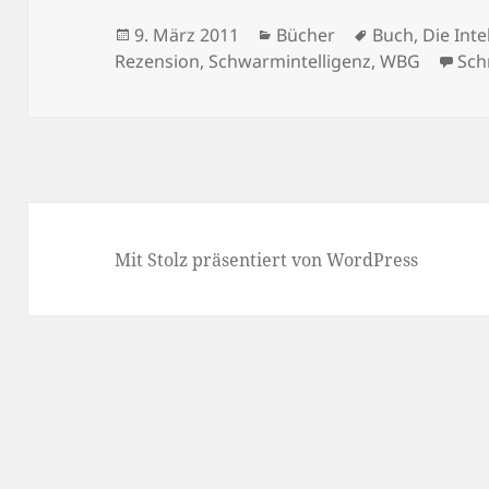
Veröffentlicht
Kategorien
Schlagwörter
9. März 2011
Bücher
Buch
,
Die Int
am
Rezension
,
Schwarmintelligenz
,
WBG
Sch
Mit Stolz präsentiert von WordPress