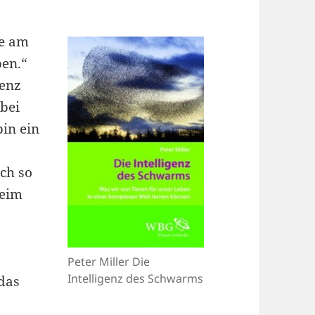
pe am
ben.“
genz
bei
bin ein
ich so
beim
Peter Miller Die
Intelligenz des Schwarms
das