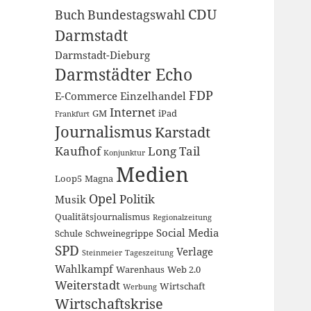
CDU
Buch
Bundestagswahl
Darmstadt
Darmstadt-Dieburg
Darmstädter Echo
FDP
E-Commerce
Einzelhandel
Internet
GM
iPad
Frankfurt
Journalismus
Karstadt
Kaufhof
Long Tail
Konjunktur
Medien
Loop5
Magna
Opel
Politik
Musik
Qualitätsjournalismus
Regionalzeitung
Social Media
Schule
Schweinegrippe
SPD
Verlage
Steinmeier
Tageszeitung
Wahlkampf
Warenhaus
Web 2.0
Weiterstadt
Wirtschaft
Werbung
Wirtschaftskrise