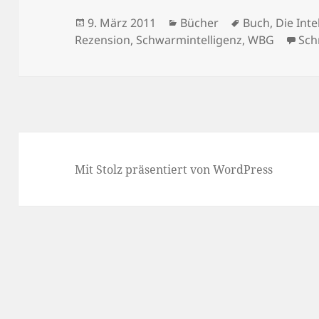
Veröffentlicht
Kategorien
Schlagwörter
9. März 2011
Bücher
Buch
,
Die Int
am
Rezension
,
Schwarmintelligenz
,
WBG
Sch
Mit Stolz präsentiert von WordPress