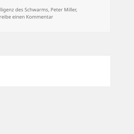
elligenz des Schwarms
,
Peter Miller
,
zu Gelesen 19: Die Intelligenz des
reibe einen Kommentar