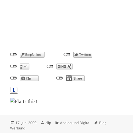
Veröffentlicht
Autor
Kategorien
Schlagwörter
17. Juni 2009
clip
Analog und Digital
Bier
,
am
Werbung