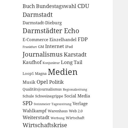
CDU
Buch
Bundestagswahl
Darmstadt
Darmstadt-Dieburg
Darmstädter Echo
FDP
E-Commerce
Einzelhandel
Internet
GM
iPad
Frankfurt
Journalismus
Karstadt
Kaufhof
Long Tail
Konjunktur
Medien
Loop5
Magna
Opel
Politik
Musik
Qualitätsjournalismus
Regionalzeitung
Social Media
Schule
Schweinegrippe
SPD
Verlage
Steinmeier
Tageszeitung
Wahlkampf
Warenhaus
Web 2.0
Weiterstadt
Wirtschaft
Werbung
Wirtschaftskrise