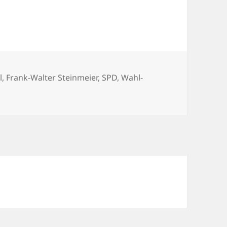
l
,
Frank-Walter Steinmeier
,
SPD
,
Wahl-
zu Wahl-Verzweiflung