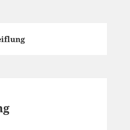
iflung
ng