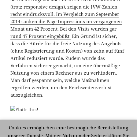
(trotz responsive design),
zeigen die IVW-Zahlen
recht eindrucksvoll. Im Vergleich zum September
2014 sanken die Page Impressions im vergangenen
Monat um 42 Prozent. Bei den Visits wurden gar
rund 47 Prozent eingebüßt.
Ein Grund ist sicher,
dass die Hürde für die freie Nutzung des Angebots
(ohne Registrierung und Kosten) von zehn auf fünf
Artikel reduziert wurde. Zudem wurde das
Verfahren sicherer gemacht, um eine übermäßige
Nutzung von einem Rechner aus zu verhindern.
Man darf gespannt sein, welche Maßnahmen
ergriffen werden, um den Reichweitenverlust
auszugleichen.
Cookies ermöglichen eine bestmögliche Bereitstellung
Veröffentlicht
Kategorien
Schlagwörter
14. Oktober 2015
Medien
Darmstäder Echo
,
Medien
,
unserer Dienste. Mit der Nutzung der Seite erklären Sie
am
zu Blick i