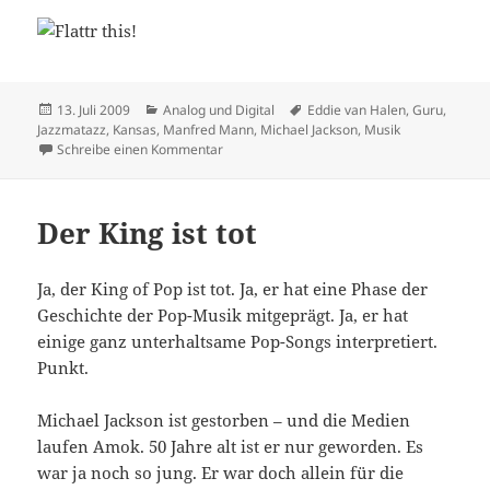
Veröffentlicht
Kategorien
Schlagwörter
13. Juli 2009
Analog und Digital
Eddie van Halen
,
Guru
,
am
Jazzmatazz
,
Kansas
,
Manfred Mann
,
Michael Jackson
,
Musik
zu Letzte Gedanken
Schreibe einen Kommentar
Der King ist tot
Ja, der King of Pop ist tot. Ja, er hat eine Phase der
Geschichte der Pop-Musik mitgeprägt. Ja, er hat
einige ganz unterhaltsame Pop-Songs interpretiert.
Punkt.
Michael Jackson ist gestorben – und die Medien
laufen Amok. 50 Jahre alt ist er nur geworden. Es
war ja noch so jung. Er war doch allein für die