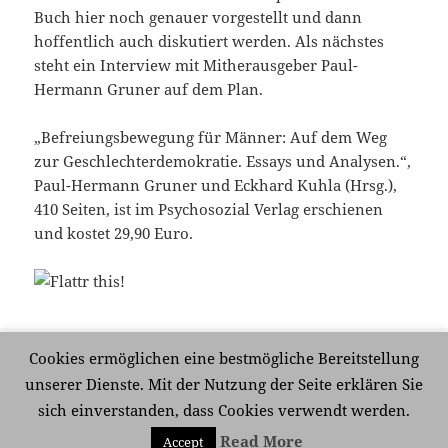
Buch hier noch genauer vorgestellt und dann
hoffentlich auch diskutiert werden. Als nächstes
steht ein Interview mit Mitherausgeber Paul-
Hermann Gruner auf dem Plan.
„Befreiungsbewegung für Männer: Auf dem Weg
zur Geschlechterdemokratie. Essays und Analysen.“,
Paul-Hermann Gruner und Eckhard Kuhla (Hrsg.),
410 Seiten, ist im Psychosozial Verlag erschienen
und kostet 29,90 Euro.
Veröffentlicht
Kategorien
Schlagwörter
24. Juni 2009
Bücher
Frauenbewegung
,
Cookies ermöglichen eine bestmögliche Bereitstellung
am
Geschlechterdemokratie
,
Männerbewegung
,
Männerrolle
unserer Dienste. Mit der Nutzung der Seite erklären Sie
zu Manifest der Männerbewegung
Schreibe einen Kommentar
sich einverstanden, dass Cookies verwendt werden.
Read More
Accept
Mit Stolz präsentiert von WordPress