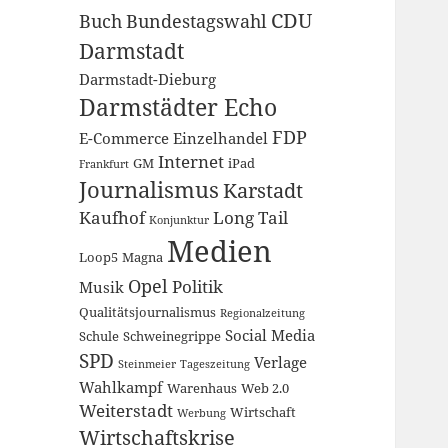
CDU
Buch
Bundestagswahl
Darmstadt
Darmstadt-Dieburg
Darmstädter Echo
FDP
E-Commerce
Einzelhandel
Internet
GM
iPad
Frankfurt
Journalismus
Karstadt
Kaufhof
Long Tail
Konjunktur
Medien
Loop5
Magna
Opel
Politik
Musik
Qualitätsjournalismus
Regionalzeitung
Social Media
Schule
Schweinegrippe
SPD
Verlage
Steinmeier
Tageszeitung
Wahlkampf
Warenhaus
Web 2.0
Weiterstadt
Wirtschaft
Werbung
Wirtschaftskrise