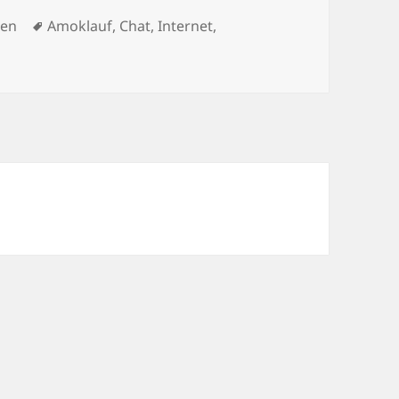
Schlagwörter
ien
Amoklauf
,
Chat
,
Internet
,
e Welt