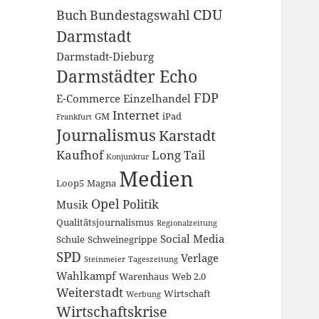
CDU
Buch
Bundestagswahl
Darmstadt
Darmstadt-Dieburg
Darmstädter Echo
FDP
E-Commerce
Einzelhandel
Internet
GM
iPad
Frankfurt
Journalismus
Karstadt
Kaufhof
Long Tail
Konjunktur
Medien
Loop5
Magna
Opel
Politik
Musik
Qualitätsjournalismus
Regionalzeitung
Social Media
Schule
Schweinegrippe
SPD
Verlage
Steinmeier
Tageszeitung
Wahlkampf
Warenhaus
Web 2.0
Weiterstadt
Wirtschaft
Werbung
Wirtschaftskrise