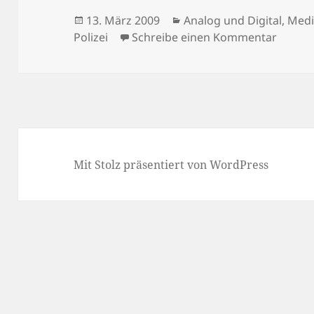
Veröffentlicht
Kategorien
13. März 2009
Analog und Digital
,
Med
am
zu Neu
Polizei
Schreibe einen Kommentar
Mit Stolz präsentiert von WordPress