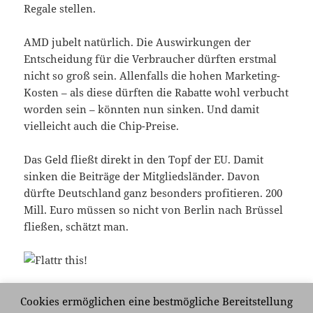
Regale stellen.
AMD jubelt natürlich. Die Auswirkungen der
Entscheidung für die Verbraucher dürften erstmal
nicht so groß sein. Allenfalls die hohen Marketing-
Kosten – als diese dürften die Rabatte wohl verbucht
worden sein – könnten nun sinken. Und damit
vielleicht auch die Chip-Preise.
Das Geld fließt direkt in den Topf der EU. Damit
sinken die Beiträge der Mitgliedsländer. Davon
dürfte Deutschland ganz besonders profitieren. 200
Mill. Euro müssen so nicht von Berlin nach Brüssel
fließen, schätzt man.
Cookies ermöglichen eine bestmögliche Bereitstellung
Veröffentlicht
Kategorien
Schlagwörter
14. Mai 2009
Wirtschaft
AMD
,
Chip
,
Intel