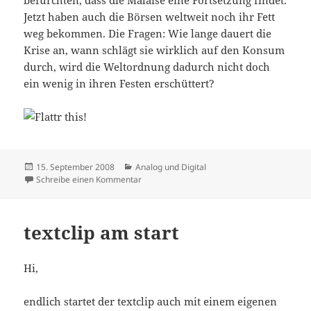
befürchten, dass die Malaise eine Fortsetzung findet.
Jetzt haben auch die Börsen weltweit noch ihr Fett
weg bekommen. Die Fragen: Wie lange dauert die
Krise an, wann schlägt sie wirklich auf den Konsum
durch, wird die Weltordnung dadurch nicht doch
ein wenig in ihren Festen erschüttert?
Veröffentlicht
Kategorien
15. September 2008
Analog und Digital
am
zu Banken und mehr
Schreibe einen Kommentar
textclip am start
Hi,
endlich startet der textclip auch mit einem eigenen