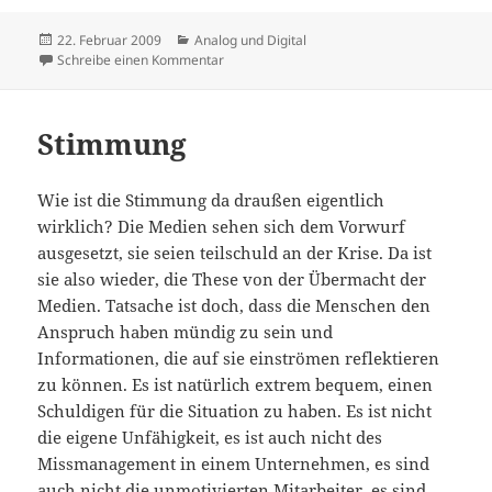
Veröffentlicht
Kategorien
22. Februar 2009
Analog und Digital
am
zu Elfer gepfiffen – und nichts gemerkt
Schreibe einen Kommentar
Stimmung
Wie ist die Stimmung da draußen eigentlich
wirklich? Die Medien sehen sich dem Vorwurf
ausgesetzt, sie seien teilschuld an der Krise. Da ist
sie also wieder, die These von der Übermacht der
Medien. Tatsache ist doch, dass die Menschen den
Anspruch haben mündig zu sein und
Informationen, die auf sie einströmen reflektieren
zu können. Es ist natürlich extrem bequem, einen
Schuldigen für die Situation zu haben. Es ist nicht
die eigene Unfähigkeit, es ist auch nicht des
Missmanagement in einem Unternehmen, es sind
auch nicht die unmotivierten Mitarbeiter, es sind