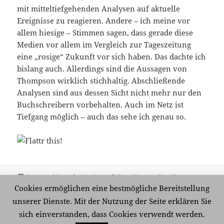
mit mitteltiefgehenden Analysen auf aktuelle
Ereignisse zu reagieren. Andere – ich meine vor
allem hiesige – Stimmen sagen, dass gerade diese
Medien vor allem im Vergleich zur Tageszeitung
eine „rosige“ Zukunft vor sich haben. Das dachte ich
bislang auch. Allerdings sind die Aussagen von
Thompson wirklich stichhaltig. Abschließende
Analysen sind aus dessen Sicht nicht mehr nur den
Buchschreibern vorbehalten. Auch im Netz ist
Tiefgang möglich – auch das sehe ich genau so.
Veröffentlicht
Kategorien
Schlagwörter
6. Januar 2011
Medien
Blog
,
Blogger
,
Clive Thompson
,
am
Journalismus
,
Journalismus 2.0
,
Medien
,
Microblogging
,
Cookies ermöglichen eine bestmögliche Bereitstellung
Tageszeitungen
,
Thomas Knüwer
,
Twitter
,
Volontäre
,
Wired
,
unserer Dienste. Mit der Nutzung der Seite erklären Sie
zu Alle Kanäle und viel
Wochenmagazine
Schreibe einen Kommentar
sich einverstanden, dass Cookies verwendt werden.