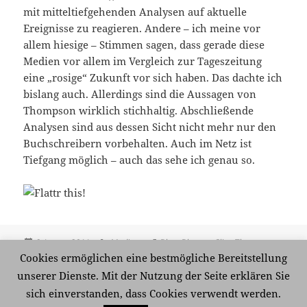
mit mitteltiefgehenden Analysen auf aktuelle
Ereignisse zu reagieren. Andere – ich meine vor
allem hiesige – Stimmen sagen, dass gerade diese
Medien vor allem im Vergleich zur Tageszeitung
eine „rosige“ Zukunft vor sich haben. Das dachte ich
bislang auch. Allerdings sind die Aussagen von
Thompson wirklich stichhaltig. Abschließende
Analysen sind aus dessen Sicht nicht mehr nur den
Buchschreibern vorbehalten. Auch im Netz ist
Tiefgang möglich – auch das sehe ich genau so.
Veröffentlicht
Kategorien
Schlagwörter
6. Januar 2011
Medien
Blog
,
Blogger
,
Clive Thompson
,
am
Journalismus
,
Journalismus 2.0
,
Medien
,
Microblogging
,
Cookies ermöglichen eine bestmögliche Bereitstellung
Tageszeitungen
,
Thomas Knüwer
,
Twitter
,
Volontäre
,
Wired
,
unserer Dienste. Mit der Nutzung der Seite erklären Sie
zu Alle Kanäle und viel
Wochenmagazine
Schreibe einen Kommentar
sich einverstanden, dass Cookies verwendt werden.